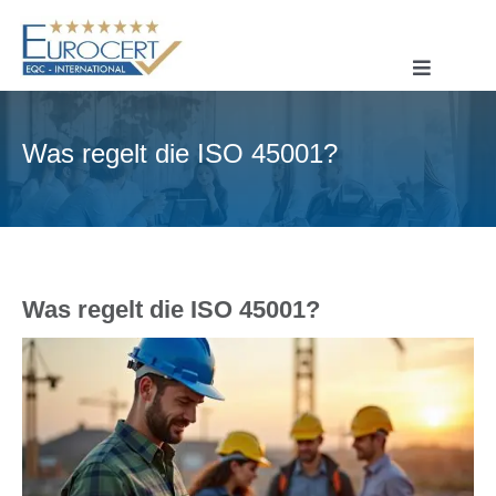
Skip
to
content
Toggle
Navigatio
STARTSEITE
Was regelt die ISO 45001?
ÜBER UNS
ISO-ZERTIFIZIERUNG
CE-ZERTIFIZIERUNG
SYSTEMZERTIFIZIERUNG
Was regelt die ISO 45001?
PRODUKTZERTIFIZIERUNG
KONTAKT