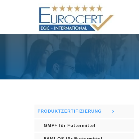
Skip
to
content
PRODUKTZERTIFIZIERUNG
GMP+ für Futtermittel
FAMI-QS für Futtermittel