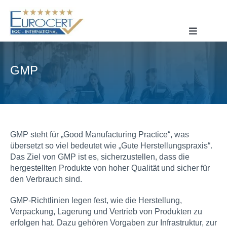
Skip
to
content
Toggle
Navigatio
STARTSEITE
GMP
ÜBER UNS
ISO-ZERTIFIZIERUNG
CE-ZERTIFIZIERUNG
GMP steht für „Good Manufacturing Practice“, was
SYSTEMZERTIFIZIERUNG
übersetzt so viel bedeutet wie „Gute Herstellungspraxis“.
PRODUKTZERTIFIZIERUNG
Das Ziel von GMP ist es, sicherzustellen, dass die
hergestellten Produkte von hoher Qualität und sicher für
KONTAKT
den Verbrauch sind.
GMP-Richtlinien legen fest, wie die Herstellung,
Verpackung, Lagerung und Vertrieb von Produkten zu
erfolgen hat. Dazu gehören Vorgaben zur Infrastruktur, zur