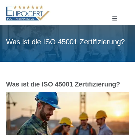
Skip
to
content
Toggle
Navigatio
STARTSEITE
Was ist die ISO 45001 Zertifizierung?
ÜBER UNS
ISO-ZERTIFIZIERUNG
CE-ZERTIFIZIERUNG
SYSTEMZERTIFIZIERUNG
Was ist die ISO 45001 Zertifizierung?
PRODUKTZERTIFIZIERUNG
KONTAKT