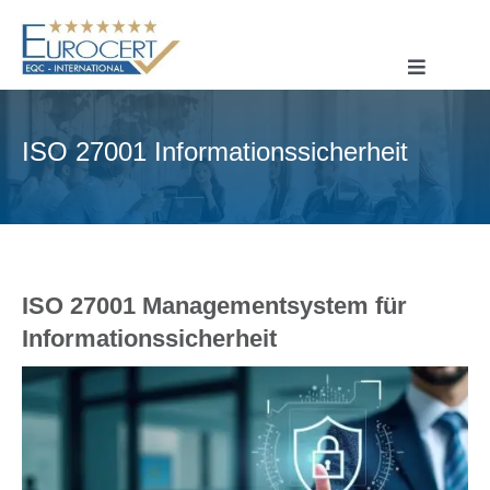
Skip
to
content
Toggle
Navigatio
STARTSEITE
ISO 27001 Informationssicherheit
ÜBER UNS
ISO-ZERTIFIZIERUNG
CE-ZERTIFIZIERUNG
SYSTEMZERTIFIZIERUNG
ISO 27001 Managementsystem für
Informationssicherheit
PRODUKTZERTIFIZIERUNG
KONTAKT