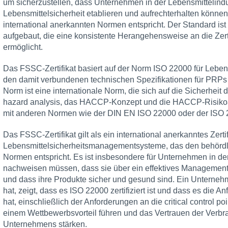
um sicherzustellen, dass Unternehmen in der Lebensmittelindu
Lebensmittelsicherheit etablieren und aufrechterhalten könn
international anerkannten Normen entspricht. Der Standard ist 
aufgebaut, die eine konsistente Herangehensweise an die Ze
ermöglicht.
Das FSSC-Zertifikat basiert auf der Norm ISO 22000 für Leb
den damit verbundenen technischen Spezifikationen für PR
Norm ist eine internationale Norm, die sich auf die Sicherheit
hazard analysis, das HACCP-Konzept und die HACCP-Risikoa
mit anderen Normen wie der DIN EN ISO 22000 oder der ISO 
Das FSSC-Zertifikat gilt als ein international anerkanntes Zertif
Lebensmittelsicherheitsmanagementsysteme, das den behördl
Normen entspricht. Es ist insbesondere für Unternehmen in der
nachweisen müssen, dass sie über ein effektives Managements
und dass ihre Produkte sicher und gesund sind. Ein Unternehm
hat, zeigt, dass es ISO 22000 zertifiziert ist und dass es die
hat, einschließlich der Anforderungen an die critical control p
einem Wettbewerbsvorteil führen und das Vertrauen der Verbra
Unternehmens stärken.