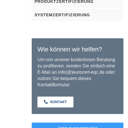
PRODUKTZERTIFIZIERUNG
SYSTEMZERTIFIZIERUNG
Wie können wir helfen?
Um von unserer kostenlosen Beratung
zu profitieren, senden Sie einfach eine
E-Mail an info(@)eurocert-eqc.de oder
nutzen Sie bequem dieses
Kontaktformular.
KONTAKT